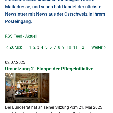
Mailadresse, und schon bald landet der nächste
Newsletter mit News aus der Ostschweiz in Ihrem
Posteingang.
RSS Feed - Aktuell
Zurück
1
2
3
4
5
6
7
8
9
10
11
12
Weiter
02.07.2025
Umsetzung 2. Etappe der Pflegeinitiative
Der Bundesrat hat an seiner Sitzung vom 21. Mai 2025