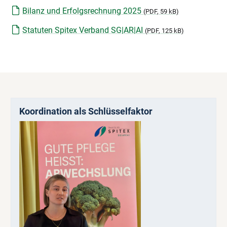
Bilanz und Erfolgsrechnung 2025
(
PDF
, 59 kB)
Statuten Spitex Verband SG|AR|AI
(
PDF
, 125 kB)
Koordination als Schlüsselfaktor