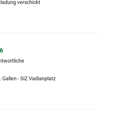
nladung verschickt
26
ntwortliche
 Gallen - SiZ Vadianplatz