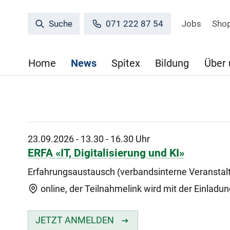
Jobs
Sho
Suche
071 222 87 54
Home
News
Spitex
Bildung
Über 
23.09.2026
-
13.30 - 16.30 Uhr
ERFA «IT, Digitalisierung und KI»
Erfahrungsaustausch (verbandsinterne Veranstal
online, der Teilnahmelink wird mit der Einladun
JETZT ANMELDEN