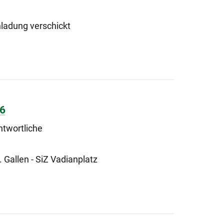
nladung verschickt
26
ntwortliche
 Gallen - SiZ Vadianplatz