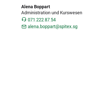
Alena Boppart
Administration und Kurswesen
071 222 87 54
alena.boppart@spitex.sg