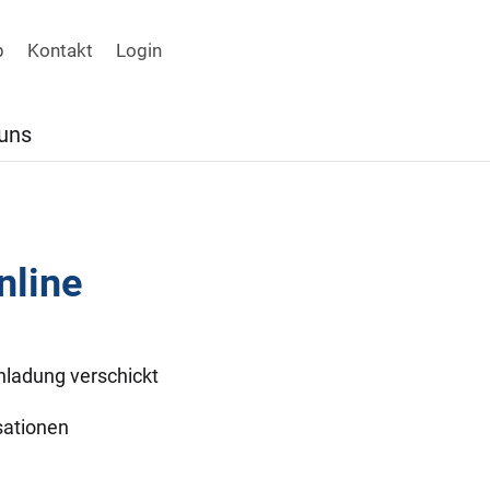
p
Kontakt
Login
uns
nline
inladung verschickt
sationen