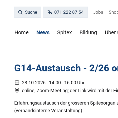
Jobs
Sho
Suche
071 222 87 54
Home
News
Spitex
Bildung
Über 
G14-Austausch - 2/26 o
28.10.2026
-
14.00 - 16.00 Uhr
online, Zoom-Meeting; der Link wird mit der E
Erfahrungsaustausch der grösseren Spitexorgani
(verbandsinterne Veranstaltung)