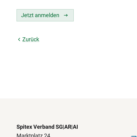
Jetzt anmelden
Zurück
Spitex Verband SG|AR|AI
Marktplatz 24